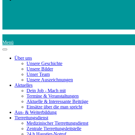
Menü
Über uns
Unsere Geschichte
Unsere Bilder
Unser Team
Unsere Auszeichnungen
Aktuelles
Dein Job - Mach mit
Termine & Veranstaltungen
Aktuelle & Interessante Beiträge
Einsätze über die man spricht
Aus- & Weiterbildung
Tierrettungsdienst
Medizinischer Tierrettungsdienst
Zentrale Tierrettungsleitstelle
24 h Haustier-Notruf